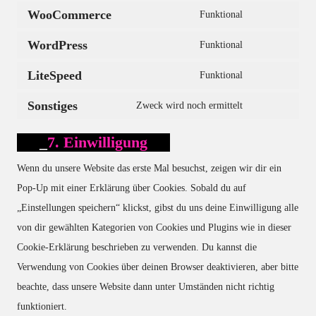
WooCommerce
Funktional
Consent
WordPress
to
Funktional
Consent
service
LiteSpeed
to
Funktional
woocommerce
Consent
service
Sonstiges
to
Zweck wird noch ermittelt
wordpress
Consent
service
to
7. Einwilligung
litespeed
service
Wenn du unsere Website das erste Mal besuchst, zeigen wir dir ein
sonstiges
Pop-Up mit einer Erklärung über Cookies. Sobald du auf
„Einstellungen speichern“ klickst, gibst du uns deine Einwilligung alle
von dir gewählten Kategorien von Cookies und Plugins wie in dieser
Cookie-Erklärung beschrieben zu verwenden. Du kannst die
Verwendung von Cookies über deinen Browser deaktivieren, aber bitte
beachte, dass unsere Website dann unter Umständen nicht richtig
funktioniert.